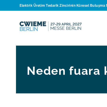
Elektrik Üretim Tedarik Zincirinin Küresel Buluşma 
Neden fuara k