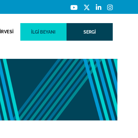
İRVESİ
İLGI BEYANI
SERGİ