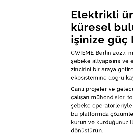
Elektrikli ü
küresel bu
işinize güç 
CWIEME Berlin 2027, m
şebeke altyapısına ve 
zincirini bir araya geti
ekosistemine doğru kayı
Canlı projeler ve gelec
çalışan mühendisler, te
şebeke operatörleriyle 
bu platformda çözümleri
kurun ve kurduğunuz il
dönüştürün.