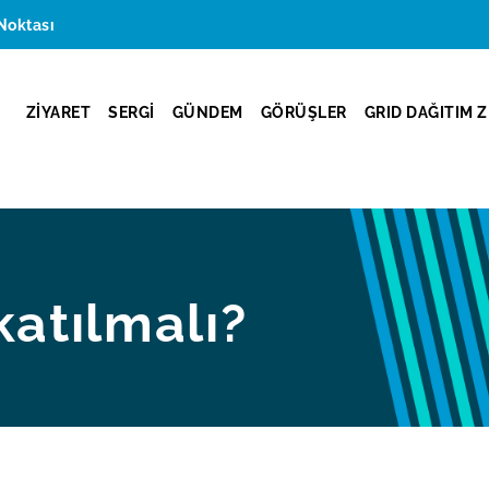
Noktası
ZİYARET
SERGİ
GÜNDEM
GÖRÜŞLER
GRID DAĞITIM Z
atılmalı?