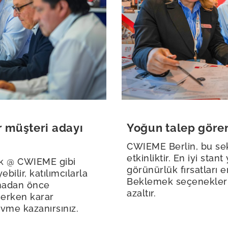
 müşteri adayı
Yoğun talep gören 
CWIEME Berlin, bu sek
etkinliktir. En iyi stant
ink @ CWIEME gibi
görünürlük fırsatları 
bilir, katılımcılarla
Beklemek seçeneklerini
lmadan önce
azaltır.
 erken karar
ivme kazanırsınız.