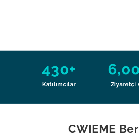
430+
6,0
Katılımcılar
Ziyaretçi 
CWIEME Berl