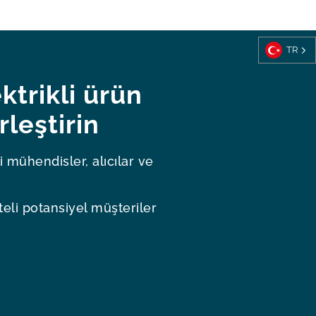
TR
ktrikli ürün
leştirin
 mühendisler, alıcılar ve
teli potansiyel müşteriler