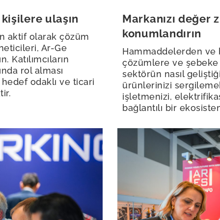
kişilere ulaşın
Markanızı değer z
konumlandırın
in aktif olarak çözüm
eticileri, Ar-Ge
Hammaddelerden ve bi
n. Katılımcıların
çözümlere ve şebeke 
ında rol alması
sektörün nasıl gelişti
hedef odaklı ve ticari
ürünlerinizi sergilem
ir.
işletmenizi, elektrifi
bağlantılı bir ekosis