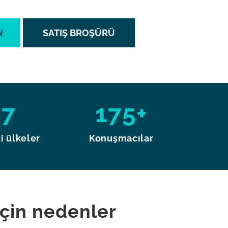
N
SATIŞ BROŞÜRÜ
87
175+
i ülkeler
Konuşmacılar
çin nedenler