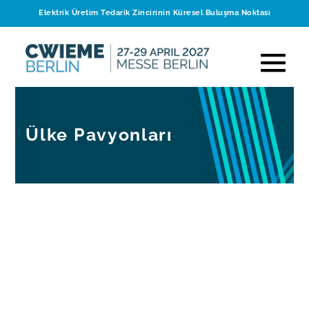
Elektrik Üretim Tedarik Zincirinin Küresel Buluşma Noktası
Ülke Pavyonları