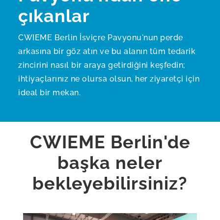
çıkanlar
CWIEME Berlin İsviçre Pavyonu'nun perde
arkasına bir göz atın ve bu alanın tüm tedarik
zincirini nasıl bir araya getirdiğini keşfedin;
ihtiyaçlarınız ne olursa olsun, her ziyaretçi için
ideal bir mekan.
CWIEME Berlin'de
başka neler
bekleyebilirsiniz?