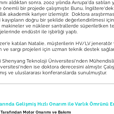
nı aldıktan sonra, 2002 yılında Avrupa'da satılan y
e önemli bir projede çalışmıştır. Bunu, İngiltere'd
yıllık akademik kariyer izlemiştir. Doktora araştır
kayıpların doğru bir şekilde değerlendirilmesi için y
li makineler ve nükleer santrallerde süperiletken te
elerinde endüstri ile işbirliği yaptı.
zer'e katılan Natalie, müşterilerin HV/LV jeneratör
n ve sargı projeleri için uzman teknik destek sağla
i Shenyang Teknoloji Üniversitesi'nden Mühendislik
ersitesi'nden ise doktora derecesini almıştır. Çal
mış ve uluslararası konferanslarda sunulmuştur.
arında Gelişmiş Hızlı Onarım ile Varlık Ömrünü E
Tarafından Motor Onarımı ve Bakımı