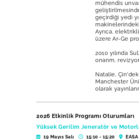
mühendis unvanı
geliştirilmesind
geçirdiği yedi 
makinelerindeki 
Ayrıca, elektrik
üzere Ar-Ge proj
2010 yılında Sul
onarım, revizyo
Natalie, Çin'dek
Manchester Üniv
olarak yayınlan
2026 Etkinlik Programı Oturumları
Yüksek Gerilim Jeneratör ve Motorl
19 Mayıs Salı
15:10 - 15:20
EASA 