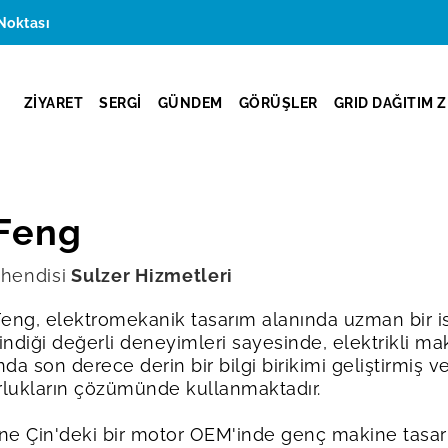
Noktası
ZİYARET
SERGİ
GÜNDEM
GÖRÜŞLER
GRID DAĞITIM Z
 Feng
ühendisi
Sulzer Hizmetleri
e Feng, elektromekanik tasarım alanında uzman bir i
indiği değerli deneyimleri sayesinde, elektrikli ma
da son derece derin bir bilgi birikimi geliştirmiş v
rlukların çözümünde kullanmaktadır.
rine Çin'deki bir motor OEM'inde genç makine tasarı