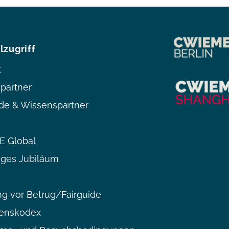
lzugriff
t
partner
de & Wissenspartner
 Global
iges Jubiläum
g vor Betrug/Fairguide
tenskodex