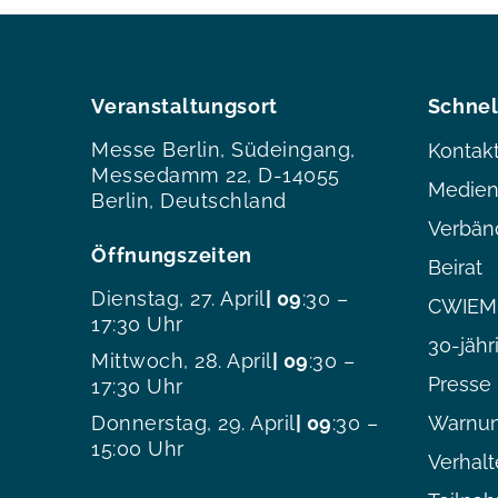
Veranstaltungsort
Schnel
Messe Berlin, Südeingang,
Kontak
Messedamm 22, D-14055
Medien
Berlin, Deutschland
Verbän
Öffnungszeiten
Beirat
Dienstag, 27. April
| 09
:30 –
CWIEME
17:30 Uhr
30-jähr
Mittwoch, 28. April
| 09
:30 –
Presse
17:30 Uhr
Donnerstag, 29. April
| 09
:30 –
Warnun
15:00 Uhr
Verhal