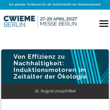
Der globale Treffpunkt für die Zulieferkette der Elektroindustrie
Von Effizienz zu
Nachhaltigkeit:
Induktionsmotoren im
Zeitalter der Ökologie
16. August 2024
Artikel
|