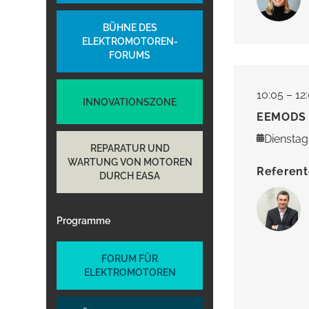
BÜHNE DES
ELEKTROMOTOREN-
FORUMS
10:05 – 12
INNOVATIONSZONE
EEMODS 2
Dienstag,
REPARATUR UND
WARTUNG VON MOTOREN
Referen
DURCH EASA
Dipl. Ing. Michael
Steffen Joest
Könen
Leiter des
Leiterin für globale
Bereichs
Programme
Vorschriften, KSB
Industrie,
Vorsitzender der
Mobilität und
Normungskommission
Energieeffizienz
von Europump
DENA (Deutsche
FORUM FÜR
Energie-
Agentur)
ELEKTROMOTOREN