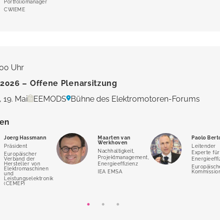
Portfoliomanager
CWIEME
:00 Uhr
026 – Offene Plenarsitzung
 19. Mai
EEMODS
Bühne des Elektromotoren-Forums
ten
Joerg Hassmann
Maarten van
Paolo Bert
Werkhoven
Präsident
Leitender
Nachhaltigkeit,
Experte für
Europäischer
Projektmanagement,
Verband der
Energieeffi
Hersteller von
Energieeffizienz
Europäisch
Elektromaschinen
IEA EMSA
Kommissio
und
Leistungselektronik
(CEMEP)