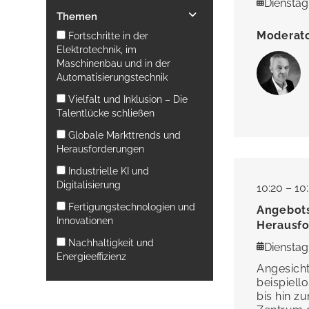
Dienstag,
Themen
Moderat
Fortschritte in der
Elektrotechnik, im
Maschinenbau und in der
Automatisierungstechnik
Vielfalt und Inklusion – Die
Talentlücke schließen
Globale Markttrends und
Herausforderungen
Industrielle KI und
Digitalisierung
10:20 – 10
Fertigungstechnologien und
Angebots
Innovationen
Herausfo
Nachhaltigkeit und
Dienstag,
Energieeffizienz
Angesicht
beispiell
bis hin 