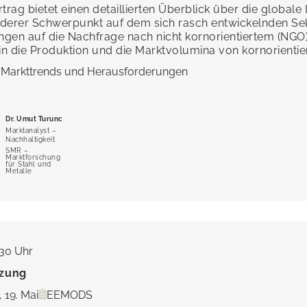
rtrag bietet einen detaillierten Überblick über die global
derer Schwerpunkt auf dem sich rasch entwickelnden Sek
gen auf die Nachfrage nach nicht kornorientiertem (NGO)
 in die Produktion und die Marktvolumina von kornorienti
 Markttrends und Herausforderungen
Dr. Umut Turunc
Marktanalyst –
Nachhaltigkeit
SMR –
Marktforschung
für Stahl und
Metalle
:30 Uhr
tzung
 19. Mai
EEMODS