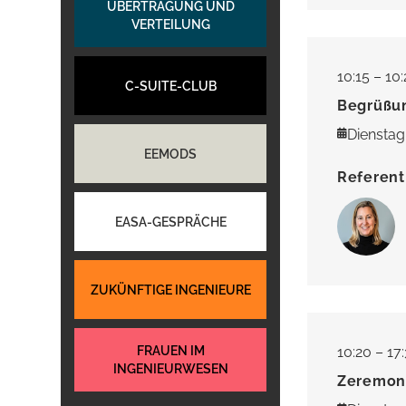
ÜBERTRAGUNG UND
VERTEILUNG
10:15 – 10
C-SUITE-CLUB
Begrüßu
Dienstag,
EEMODS
Referent
EASA-GESPRÄCHE
ZUKÜNFTIGE INGENIEURE
FRAUEN IM
10:20 – 17
INGENIEURWESEN
Zeremon