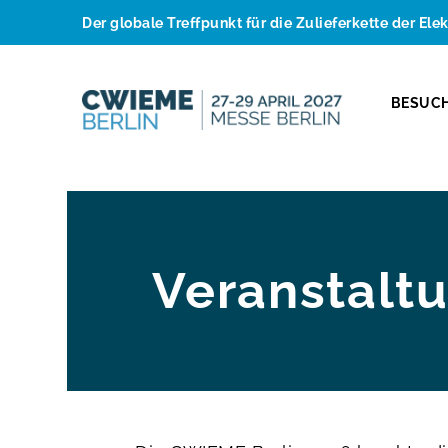
Der globale Treffpunkt für die Zulieferkette der Ele
BESUC
Veranstalt