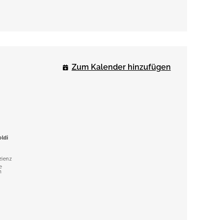
Zum Kalender hinzufügen
oldi
Rita Werle
Ronald Piers De
Raveschoot
Geschäftsführer
Referent
und Mitinhaber
zienz
Europäische
Impact Energy
Kommission –
e
GD ENER
n