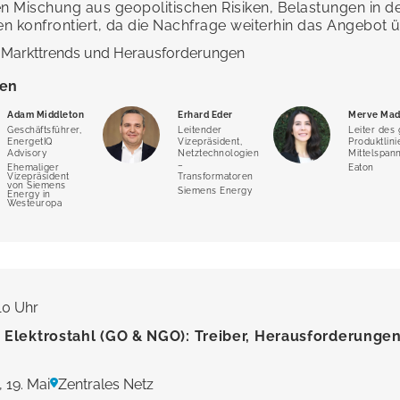
 Mischung aus geopolitischen Risiken, Belastungen in de
ten konfrontiert, da die Nachfrage weiterhin das Angebot ü
 Markttrends und Herausforderungen
ten
Adam Middleton
Erhard Eder
Merve Mad
Geschäftsführer,
Leitender
Leiter des
EnergetIQ
Vizepräsident,
Produktlini
Advisory
Netztechnologien
Mittelspa
–
Ehemaliger
Eaton
Vizepräsident
Transformatoren
von Siemens
Siemens Energy
Energy in
Westeuropa
:10 Uhr
r Elektrostahl (GO & NGO): Treiber, Herausforderunge
 19. Mai
Zentrales Netz