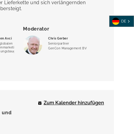
r Lieferkette und sich verlängernden
bersteigt.
DE
Moderator
en Avci
Chris Gerber
 globalen
Seniorpartner
enmarketings für
GenCon Management BV
nnungsbaugruppen
Zum Kalender hinzufügen
n und