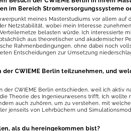
rem Besuch der CWIEME Berlin in Ihrem Mast
sen im Bereich Stromversorgungssysteme od
chwerpunkt meines Masterstudiums vor allem auf 
 Netzstabilität, wobei mein Interesse zunehmend 
Verteilernetze belasten würde. Ich interessierte 
ptsächlich aus theoretischer und akademischer Pe
sche Rahmenbedingungen, ohne dabei noch vollst
reten Entscheidungen zur Umsetzung niederschla
n der CWIEME Berlin teilzunehmen, und wel
n der CWIEME Berlin entschieden, weil ich aktiv 
f die Theorie des Ingenieurwesens trifft. Ich woll
ndern auch zuhören, um zu verstehen, mit welche
ler jenseits von Lehrbüchern und Simulationsmo
allen, als du hereingekommen bist?