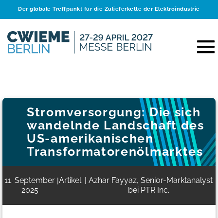
Der globale Treffpunkt für die Zulieferkette der Elektroindustrie
Stromversorgung: Die sich
wandelnde Landschaft des
US-amerikanischen
Transformatorenölmarktes
11. September
Artikel
| Azhar Fayyaz, Senior-Marktanalyst
|
2025
bei PTR Inc.