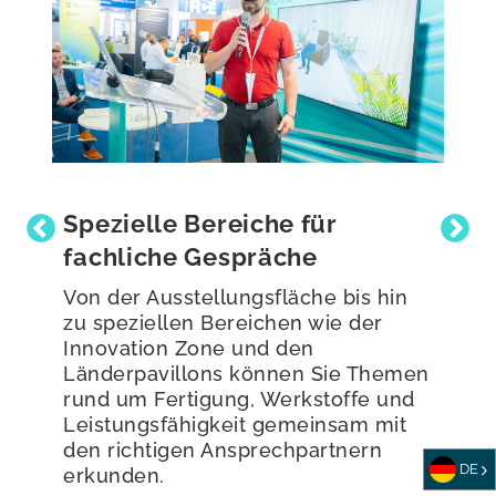
Inhalte des Forums „Central
Grid and Electric Motor“
Erhalten Sie praktische Einblicke in
die Bereiche Transformatoren,
Motoren und Energieinfrastruktur.
Nehmen Sie diese Ideen mit zurück
in Ihr Werk, in Ihre
Beschaffungsplanung und in Ihre
Kundengespräche.
DE