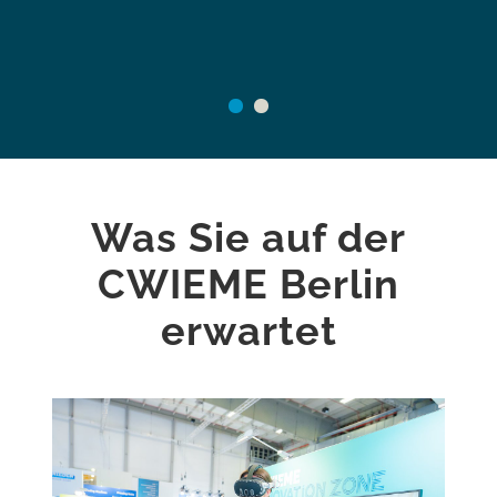
i
Ev
Was Sie auf der
CWIEME Berlin
erwartet