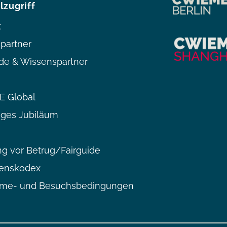
lzugriff
t
partner
de & Wissenspartner
 Global
iges Jubiläum
g vor Betrug/Fairguide
tenskodex
hme- und Besuchsbedingungen