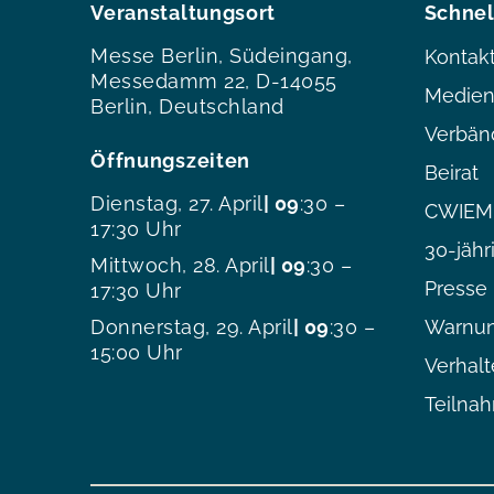
Veranstaltungsort
Schnel
Messe Berlin, Südeingang,
Kontak
Messedamm 22, D-14055
Medien
Berlin, Deutschland
Verbän
Öffnungszeiten
Beirat
Dienstag, 27. April
| 09
:30 –
CWIEME
17:30 Uhr
30-jähr
Mittwoch, 28. April
| 09
:30 –
Presse
17:30 Uhr
Donnerstag, 29. April
| 09
:30 –
Warnun
15:00 Uhr
Verhal
Teilna