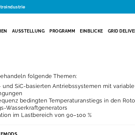
ktroindustrie
HEN
AUSSTELLUNG
PROGRAMM
EINBLICKE
GRID DELIV
ehandeln folgende Themen:
BT- und SiC-basierten Antriebssystemen mit varia
ingungen
equenz bedingten Temperaturanstiegs in den Roto
gs-Wasserkraftgenerators
ion im Lastbereich von 90–100 %
EEMODS