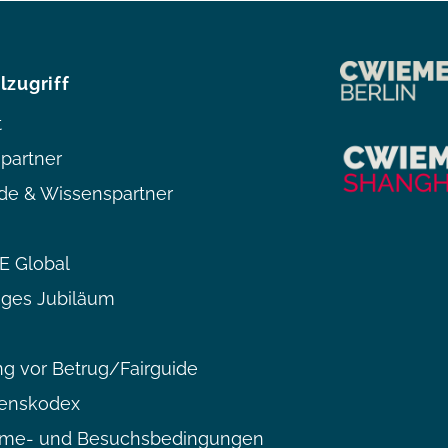
lzugriff
t
partner
de & Wissenspartner
 Global
iges Jubiläum
g vor Betrug/Fairguide
tenskodex
hme- und Besuchsbedingungen