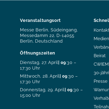
Veranstaltungsort
Schnel
Messe Berlin, Südeingang,
Kontak
Messedamm 22, D-14055
Medien
Berlin, Deutschland
Verbän
Öffnungszeiten
Beirat
Dienstag, 27. April
| 09
:30 –
CWIEME
17:30 Uhr
30-jähr
Mittwoch, 28. April
| 09
:30 –
Presse
17:30 Uhr
Donnerstag, 29. April
| 09
:30 –
Warnun
15:00 Uhr
Verhal
Teilna