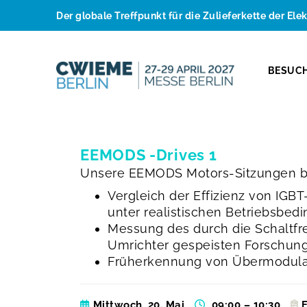
Der globale Treffpunkt für die Zulieferkette der Ele
BESUC
EEMODS -Drives 1
Unsere EEMODS Motors-Sitzungen b
Vergleich der Effizienz von IG
unter realistischen Betriebsbed
Messung des durch die Schaltfr
Umrichter gespeisten Forschun
Früherkennung von Übermodulat
Mittwoch, 20. Mai
09:00 – 10:30