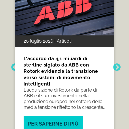
20 luglio 2026 | Articoli
L'accordo da 4,1 miliardi di
sterline siglato da ABB con
Rotork evidenzia la transizione
verso sistemi di movimento
intelligenti
L'acquisizione di Rotork da parte di
ABB e il suo investimento nella
produzione europea nel settore della
media tensione riflettono la crescente
domanda di soluzioni di
elettrificazione integrate, creando
PER SAPERNE DI PIÙ
nuove opportunità lungo l'intera filiera