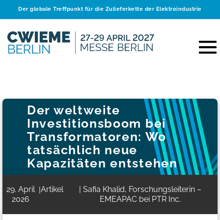
Der globale Treffpunkt für die Zulieferkette der Elektroindustrie
Der weltweite
Investitionsboom bei
Transformatoren: Wo
tatsächlich neue
Kapazitäten entstehen
29. April
Artikel
| Safia Khalid, Forschungsleiterin –
|
2026
EMEAPAC bei PTR Inc.