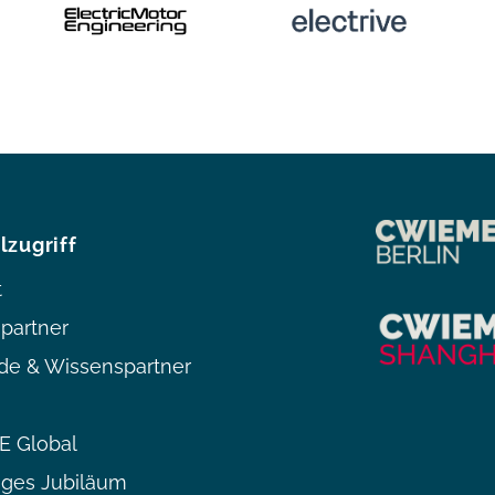
lzugriff
t
partner
de & Wissenspartner
 Global
iges Jubiläum