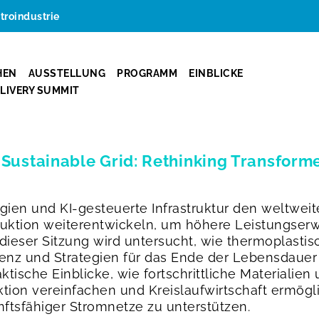
ktroindustrie
HEN
AUSSTELLUNG
PROGRAMM
EINBLICKE
ELIVERY SUMMIT
Sustainable Grid: Rethinking Transform
rgien und KI-gesteuerte Infrastruktur den weltwei
ruktion weiterentwickeln, um höhere Leistungser
ieser Sitzung wird untersucht, wie thermoplastisc
ienz und Strategien für das Ende der Lebensdauer
ktische Einblicke, wie fortschrittliche Materialie
tion vereinfachen und Kreislaufwirtschaft ermög
nftsfähiger Stromnetze zu unterstützen.