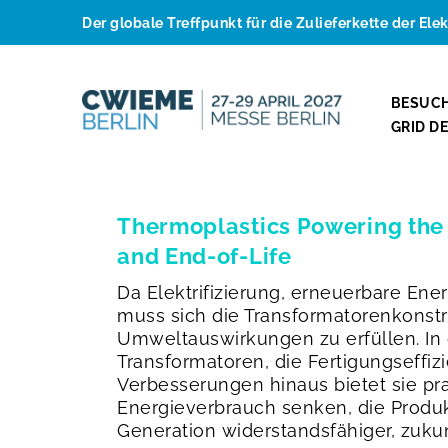
Der globale Treffpunkt für die Zulieferkette der Ele
BESUC
GRID D
Thermoplastics Powering the 
and End-of-Life
Da Elektrifizierung, erneuerbare Ene
muss sich die Transformatorenkonst
Umweltauswirkungen zu erfüllen. In d
Transformatoren, die Fertigungseffiz
Verbesserungen hinaus bietet sie pra
Energieverbrauch senken, die Produk
Generation widerstandsfähiger, zuku