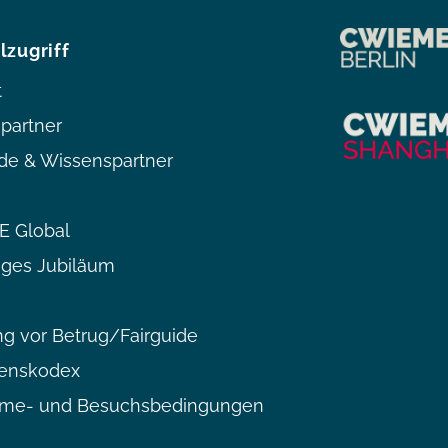
lzugriff
t
partner
de & Wissenspartner
 Global
iges Jubiläum
g vor Betrug/Fairguide
tenskodex
hme- und Besuchsbedingungen