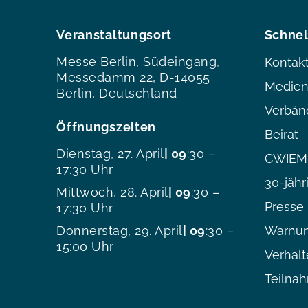
Veranstaltungsort
Schnel
Messe Berlin, Südeingang,
Kontak
Messedamm 22, D-14055
Medien
Berlin, Deutschland
Verbän
Öffnungszeiten
Beirat
Dienstag, 27. April
| 09
:30 –
CWIEME
17:30 Uhr
30-jähr
Mittwoch, 28. April
| 09
:30 –
Presse
17:30 Uhr
Donnerstag, 29. April
| 09
:30 –
Warnun
15:00 Uhr
Verhal
Teilna