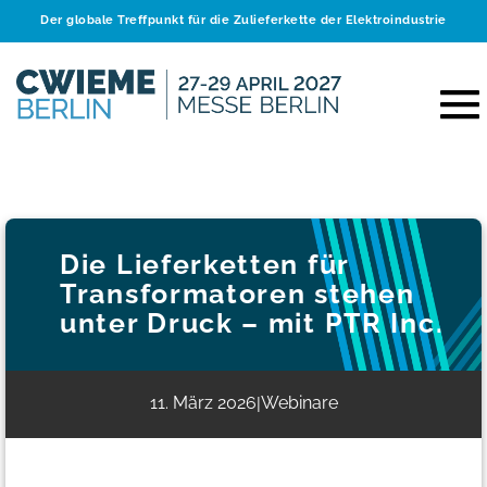
Der globale Treffpunkt für die Zulieferkette der Elektroindustrie
Die Lieferketten für
Transformatoren stehen
unter Druck – mit PTR Inc.
11. März 2026
Webinare
|