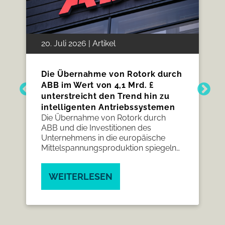
20. Juli 2026 | Artikel
Die Übernahme von Rotork durch
ABB im Wert von 4,1 Mrd. £
unterstreicht den Trend hin zu
intelligenten Antriebssystemen
Die Übernahme von Rotork durch
ABB und die Investitionen des
Unternehmens in die europäische
Mittelspannungsproduktion spiegeln
die steigende Nachfrage nach
integrierten Elektrifizierungslösungen
WEITERLESEN
wider und eröffnen neue Chancen
entlang der gesamten Lieferkette der
Elektroindustrie.