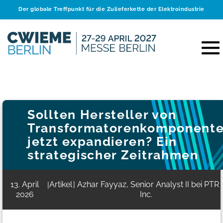
Der globale Treffpunkt für die Zulieferkette der Elektroindustrie
Sollten Hersteller von
Transformatorenkomponent
jetzt expandieren? Ein
strategischer Zeitrahmen
13. April
Artikel
| Azhar Fayyaz, Senior Analyst II bei PTR
|
2026
Inc.