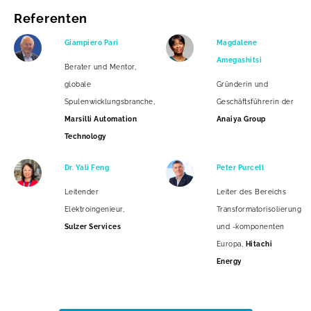
Referenten
Giampiero Pari
Magdalene
Amegashitsi
Berater und Mentor,
globale
Gründerin und
Spulenwicklungsbranche,
Geschäftsführerin der
Marsilli Automation
Anaiya Group
Technology
Dr. Yali Feng
Peter Purcell
Leitender
Leiter des Bereichs
Elektroingenieur,
Transformatorisolierung
Sulzer Services
und -komponenten
Europa,
Hitachi
Energy