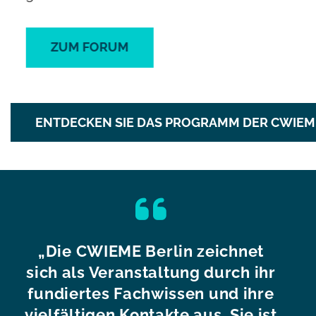
MEHR ERFAHREN
ENTDECKEN SIE DAS PROGRAMM DER CWIEM
„Die CWIEME Berlin zeichnet
s
sich als Veranstaltung durch ihr
au
t
fundiertes Fachwissen und ihre
sa
vielfältigen Kontakte aus. Sie ist
b