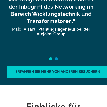
der Inbegriff des Networking im
A
Bereich Wicklungstechnik und
m
Transformatoren.“
s
Majdi Alsahli,
Planungsingenieur bei der
Alojaimi Group
a
Ja
ERFAHREN SIE MEHR VON ANDEREN BESUCHERN
Einblicke für