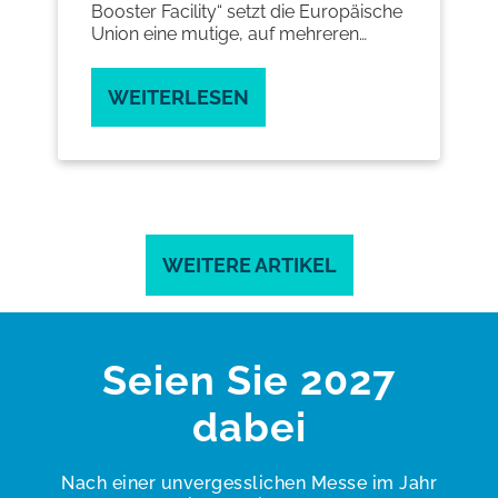
Europäische
reren
WEITERLESEN
ie um, um
nität zu
uktion
che
rgie vor
 schützen.
WEITERE ARTIKEL
Seien Sie 2027
dabei
Nach einer unvergesslichen Messe im Jahr