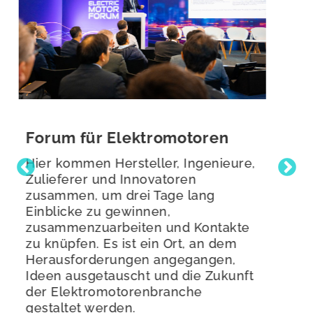
Club für Übertragung und
Verteilung
,
Eine spezielle Plattform, die
Ingenieure, Erstausrüster,
Netzbetreiber und
Stromnetzbetreiber
zusammenbringt und sich auf
Energieanlagen, Infrastruktur und
Energiesysteme konzentriert.