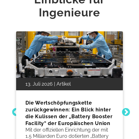
Ingenieure
03. Juli 2026 | Artikel
te
Ausblick auf die CWIEME Berlin
ck hinter
2027
In einer Branche, die niemals stillsteht,
y Booster
und angesichts der zunehmenden
hen Union
Elektrifizierung beginnt die Planung fü
ng der mit
die Zukunft bereits jetzt.
n „Battery