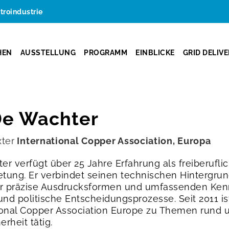
ktroindustrie
HEN
AUSSTELLUNG
PROGRAMM
EINBLICKE
GRID DELIV
De Wachter
xter
International Copper Association, Europa
r verfügt über 25 Jahre Erfahrung als freiberufli
etung. Er verbindet seinen technischen Hintergrund
ür präzise Ausdrucksformen und umfassenden Kenn
d politische Entscheidungsprozesse. Seit 2011 ist 
ational Copper Association Europe zu Themen rund
erheit tätig.