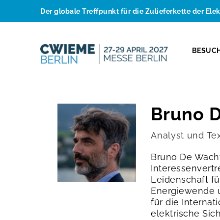
Der globale Treffpunkt für die Zulieferkette der Ele
BESUC
Bruno 
Analyst und Te
Bruno De Wachte
Interessenvertr
Leidenschaft f
Energiewende un
für die Intern
elektrische Sich