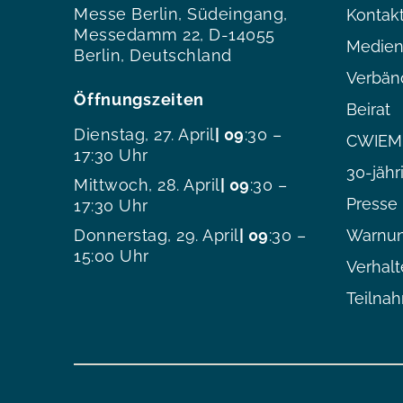
Messe Berlin, Südeingang,
Kontak
Messedamm 22, D-14055
Medien
Berlin, Deutschland
Verbän
Öffnungszeiten
Beirat
Dienstag, 27. April
| 09
:30 –
CWIEME
17:30 Uhr
30-jähr
Mittwoch, 28. April
| 09
:30 –
Presse
17:30 Uhr
Donnerstag, 29. April
| 09
:30 –
Warnun
15:00 Uhr
Verhal
Teilna