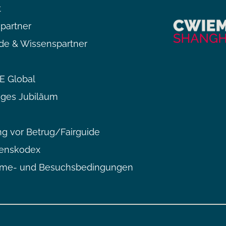
t
partner
de & Wissenspartner
 Global
iges Jubiläum
g vor Betrug/Fairguide
tenskodex
hme- und Besuchsbedingungen